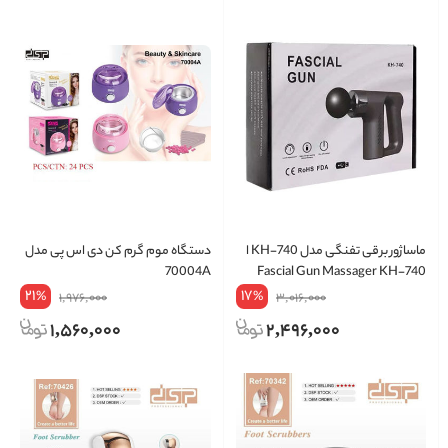
ماساژور برقی تفنگی مدل KH-740 ا
دستگاه موم گرم کن دی اس پی مدل
70004A
Fascial Gun Massager KH-740
21
17
%
%
1,976,000
3,016,000
1,560,000
2,496,000