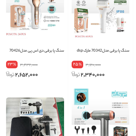
سنگ پا برقی مدل70342 مارک dsp
سنگ پا برقی دی اس پی مدل70426
23
25
%
%
3,432,000
3,120,000
2,652,000
2,340,000