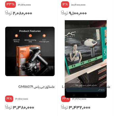
33
12
%
%
3,120,000
10,400,000
2,080,000
9,100,000
ماساژور لاک لاییچی فضایی L-077MG
ماساژور جی پاس GM86079
19
22
%
%
4,160,000
4,420,000
3,380,000
3,432,000