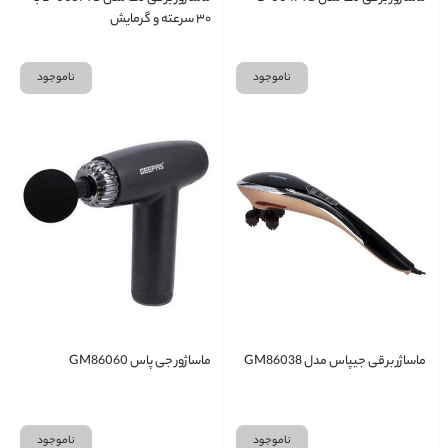
۳۰ سرعته و گرمایش
ناموجود
ناموجود
ماساژر برقی جیپاس مدل GM86038
ماساژور جی پاس GM86060
ناموجود
ناموجود