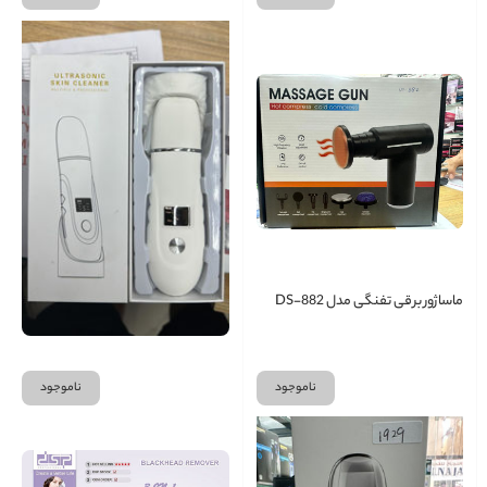
ماساژور برقی تفنگی مدل DS-882
اولترا سونیک اسکین کلینر
ناموجود
ناموجود