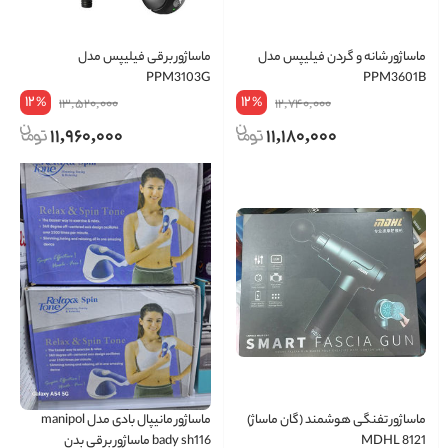
ماساژور شانه و گردن فیلیپس مدل
ماساژور برقی فیلیپس مدل
PPM3103G
PPM3601B
12
12
%
%
13,520,000
12,740,000
11,960,000
11,180,000
ماساژور تفنگی هوشمند (گان ماساژ)
ماساژور مانیپال بادی مدل manipol
8121 MDHL
bady sh116 ماساژور برقی بدن