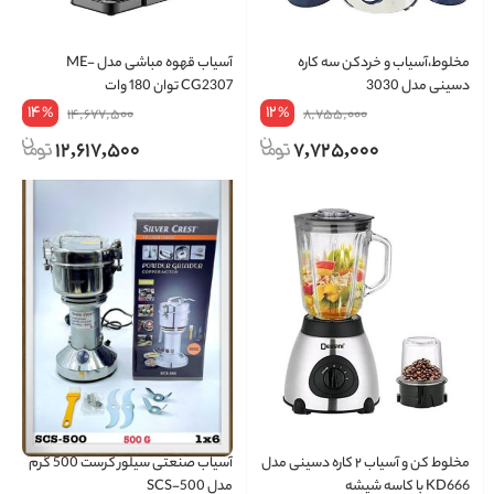
مخلوط،آسیاب و خردکن سه کاره
آسیاب قهوه مباشی مدل ME-
دسینی مدل 3030
CG2307 توان 180 وات
14
12
%
%
14,677,500
8,755,000
12,617,500
7,725,000
مخلوط کن و آسیاب ۲ کاره دسینی مدل
آسیاب صنعتی سیلور کرست 500 گرم
KD666 با کاسه شیشه
مدل SCS-500