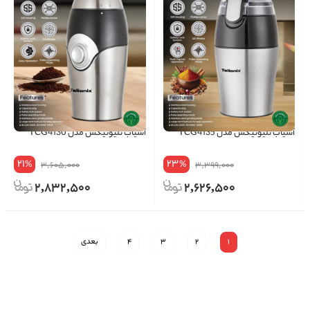
آسیاب تلیونیکس مدل TCG4135
آسیاب تلیونیکس مدل TCG4130
21
23
%
%
3,605,000
3,399,000
2,832,500
2,626,500
1
2
3
4
بعدی