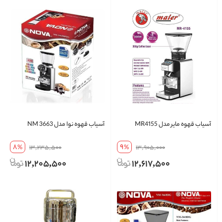
آسیاب قهوه مایر مدل MR4155
آسیاب قهوه نوا مدل NM 3663
8
9
%
13,235,500
%
13,905,000
12,205,500
12,617,500