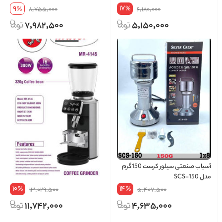
17
9
%
%
8,755,000
6,180,000
7,982,500
5,150,000
آسیاب صنعتی سیلور کرست 150گرم
آسیاب قهوه مایر مدل MR4145
مدل SCS-150
10
14
%
%
13,029,500
5,407,500
11,742,000
4,635,000