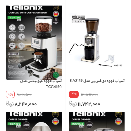
آسیاب قهوه دی اس پی مدل KA3159
آسیاب قهوه تلیونیکس مدل
TCG4150
14
9
%
%
9,012,500
13,596,000
8,240,000
11,742,000