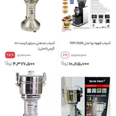
آسیاب قهوه نوا مدل NM 3668
آسیاب صنعتی سیلور کرست ۱۰۰
گرمی(اصلی)
25
7
%
5,871,000
%
11,587,500
4,377,500
10,815,000