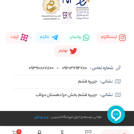
اینستاگرام
واتساپ
تلگرام
آپارات
توئیتر
شماره تماس :
09203694780
-
09390807800
نشانی :
جزیره قشم
نشانی :
جزیره قشم بخش حرا دهستان دولاب
طراحی، توسعه و اجرای فروشگاه اینترنتی:
ویرا پردازش
0