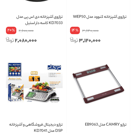
ترازوی آشپزخانه کنوود مدل WEP50
ترازوی آشپزخانه دی اس پی مدل
KD7033 کاسه دار استیل
20
14
%
%
2,600,000
3,640,000
2,080,000
3,120,000
ترازو CAMRY مدل EB9063
ترازو دیجیتال فروشگاهی و آشپزخانه
DSP مدل KD7041