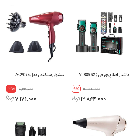
ماشین اصلاح وی جی آر V-885 S2
سشوار رمینگتون مدل AC9096
13
9
%
8,216,000
%
14,144,000
7,176,000
12,844,000