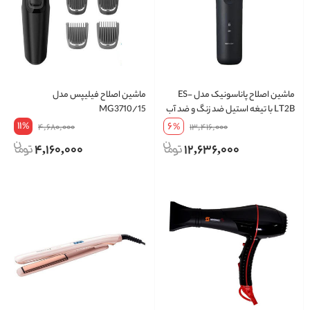
ماشین اصلاح پاناسونیک مدل ES-
ماشین اصلاح فیلیپس مدل
LT2B با تیغه استیل ضد زنگ و ضد آب
MG3710/15
11
6
%
4,680,000
%
13,416,000
4,160,000
12,636,000