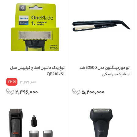
اتو مو رمینگتون مدل S3500 ضد
تیغ یدک ماشین اصلاح فیلیپس مدل
استاتیک سرامیکی
QP210/51
24
%
3,276,000
2,496,000
5,200,000