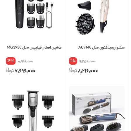
سشوار رمینگتون مدل AC9140
ماشین اصلاح فیلیپس مدل MG3930
14
11
%
%
8,996,000
9,256,000
7,696,000
8,216,000