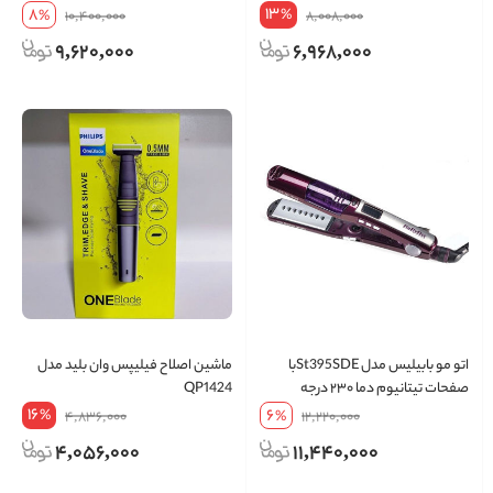
13
8
%
%
10,400,000
8,008,000
9,620,000
6,968,000
اتو مو بابیلیس مدل St395SDEبا
ماشین اصلاح فیلیپس وان بلید مدل
صفحات تیتانیوم دما ۲۳۰ درجه
QP1424
16
6
%
4,836,000
%
12,220,000
4,056,000
11,440,000